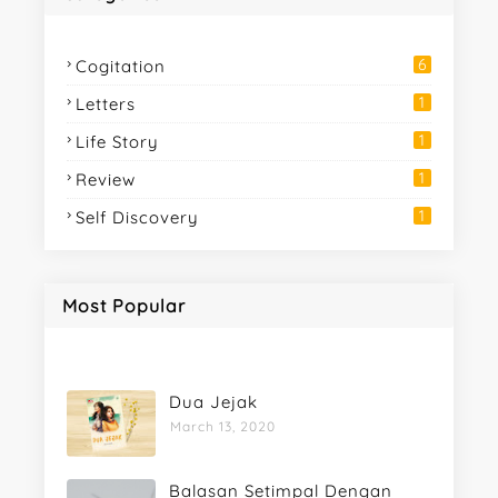
6
Cogitation
1
Letters
1
Life Story
1
Review
1
Self Discovery
Most Popular
Dua Jejak
March 13, 2020
Balasan Setimpal Dengan